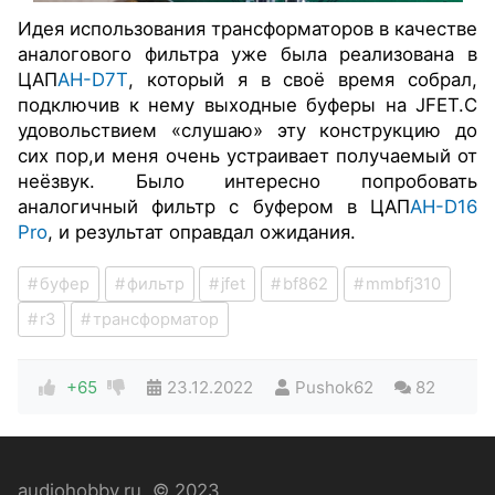
Идея использования трансформаторов в качестве
аналогового фильтра уже была реализована в
ЦАП
AH-D7T
, который я в своё время собрал,
подключив к нему
выходные буферы на JFET.
С
удовольствием «слушаю» эту конструкцию до
сих пор,
и меня очень устраивает
получаемый от
неё
звук. Было интересно попробовать
аналогичный фильтр с буфером в ЦАП
AH-D16
Pro
, и результат оправдал ожидания.
буфер
фильтр
jfet
bf862
mmbfj310
r3
трансформатор
+65
23.12.2022
Pushok62
82
audiohobby.ru
© 2023