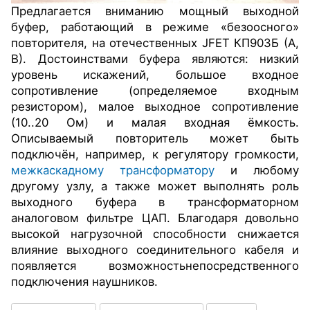
Предлагается вниманию мощный выходной
буфер, работающий в режиме «безоосного»
повторителя, на отечественных JFET КП903Б (А,
В). Достоинствами буфера являются: низкий
уровень искажений,
большое входное
сопротивление (определяемое входным
резистором),
малое выходное сопротивление
(10..20 Ом) и малая входная ёмкость.
Описываемый повторитель может быть
подключён, например, к регулятору громкости,
межкаскадному трансформатору
и любому
другому узлу, а также может выполнять роль
выходного буфера в трансформаторном
аналоговом фильтре ЦАП. Благодаря довольно
высокой нагрузочной способности снижается
влияние выходного соединительного кабеля и
появляется возможность
непосредственного
подключения наушников.