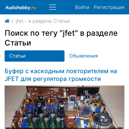
Войти
Регистрация
jfet - в разделе Статьи
Поиск по тегу "jfet" в разделе
Статьи
Статьи
Объявления
Буфер с каскодным повторителем на
JFET для регулятора громкости