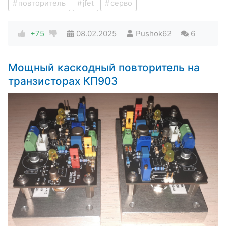
повторитель
jfet
серво
+75
08.02.2025
Pushok62
6
Мощный каскодный повторитель на
транзисторах КП903