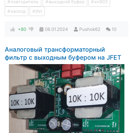
повторитель
выходной буфер
кп903
каскод
jfet
+80
08.01.2024
Pushok62
10
Аналоговый трансформаторный
фильтр с выходным буфером на JFET