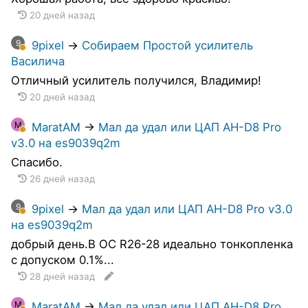
20 дней назад
9
9pixel
→
Собираем Простой усилитель
Василича
Отличный усилитель получился, Владимир!
20 дней назад
M
MaratAM
→
Мал да удал или ЦАП AH-D8 Pro
v3.0 на es9039q2m
Спасибо.
26 дней назад
9
9pixel
→
Мал да удал или ЦАП AH-D8 Pro v3.0
на es9039q2m
добрый день.В ОС R26-28 идеально тонкопленка
с допуском 0.1%...
28 дней назад
M
MaratAM
→
Мал да удал или ЦАП AH-D8 Pro