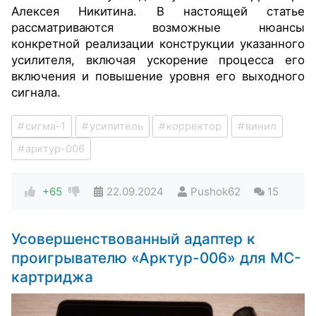
Алексея Никитина. В настоящей статье
рассматриваются возможные нюансы
конкретной реализации конструкции указанного
усилителя, включая
ускорение процесса его
включения и
повышение уровня его выходного
сигнала.
сигма-1
усилитель
корректор
винил
арктур-006
+65
22.09.2024
Pushok62
15
Усовершенствованный адаптер к
проигрывателю «Арктур-006» для MC-
картриджа