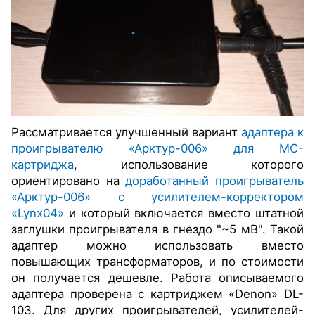
Рассматривается улучшенный вариант
адаптера к
проигрывателю «Арктур-006» для MC-
картриджа
, использование которого
ориентировано на
доработанный проигрыватель
«Арктур-006» с усилителем-корректором
«Lynx04»
и который включается вместо штатной
заглушки проигрывателя в гнездо "~5 мВ". Такой
адаптер можно использовать вместо
повышающих трансформаторов, и по стоимости
он получается дешевле. Работа описываемого
адаптера проверена с картриджем «Denon» DL-
103. Для других проигрывателей, усилителей-