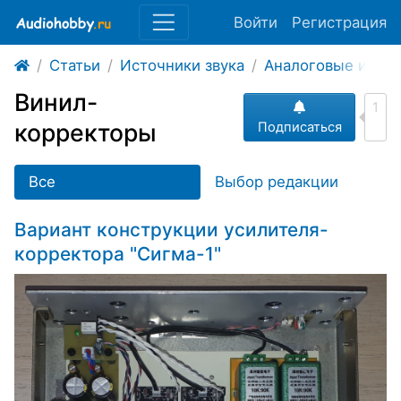
Войти
Регистрация
Статьи
Источники звука
Аналоговые исто
Винил-
1
корректоры
Подписаться
Все
Выбор редакции
Вариант конструкции усилителя-
корректора "Сигма-1"