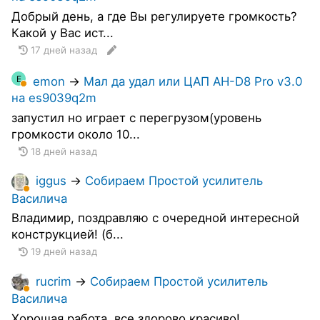
Добрый день, а где Вы регулируете громкость?
Какой у Вас ист...
17 дней назад
E
emon
→
Мал да удал или ЦАП AH-D8 Pro v3.0
на es9039q2m
запустил но играет с перегрузом(уровень
громкости около 10...
18 дней назад
iggus
→
Собираем Простой усилитель
Василича
Владимир, поздравляю с очередной интересной
конструкцией! (б...
19 дней назад
rucrim
→
Собираем Простой усилитель
Василича
Хорошая работа, все здорово красиво!