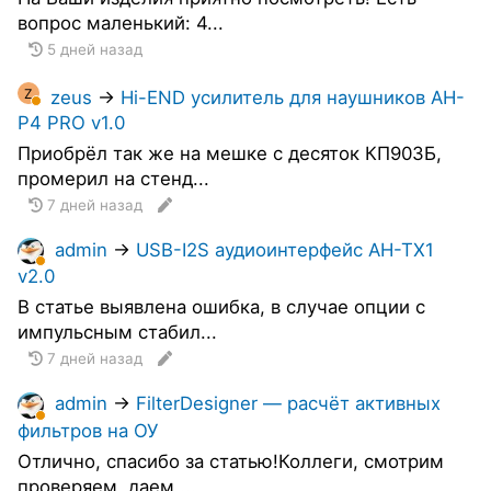
вопрос маленький: 4...
5 дней назад
Z
zeus
→
Hi-END усилитель для наушников AH-
P4 PRO v1.0
Приобрёл так же на мешке с десяток КП903Б,
промерил на стенд...
7 дней назад
admin
→
USB-I2S аудиоинтерфейс AH-TX1
v2.0
В статье выявлена ошибка, в случае опции с
импульсным стабил...
7 дней назад
admin
→
FilterDesigner — расчёт активных
фильтров на ОУ
Отлично, спасибо за статью!Коллеги, смотрим
проверяем, даем ...