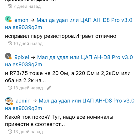
7 дней назад
E
emon
→
Мал да удал или ЦАП AH-D8 Pro v3.0
на es9039q2m
исправил пару резисторов.Играет отлично
10 дней назад
9
9pixel
→
Мал да удал или ЦАП AH-D8 Pro v3.0
на es9039q2m
и R73/75 тоже не 20 Ом, а 220 Ом и 2,2кОм или
оба на 2.2к на...
13 дней назад
admin
→
Мал да удал или ЦАП AH-D8 Pro v3.0
на es9039q2m
Какой ток покоя? Тут, надо все номиналы
привести в соответст...
13 дней назад