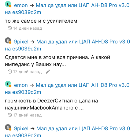
E
emon
→
Мал да удал или ЦАП AH-D8 Pro v3.0
на es9039q2m
то же самое и с усилителем
14 дней назад
9
9pixel
→
Мал да удал или ЦАП AH-D8 Pro v3.0
на es9039q2m
Сдается мне в этом вся причина. А какой
импеданс у Ваших нау...
17 дней назад
E
emon
→
Мал да удал или ЦАП AH-D8 Pro v3.0
на es9039q2m
громкость в DeezerСигнал с цапа на
наушникиMacbookAmanero с ...
17 дней назад
9
9pixel
→
Мал да удал или ЦАП AH-D8 Pro v3.0
на es9039q2m