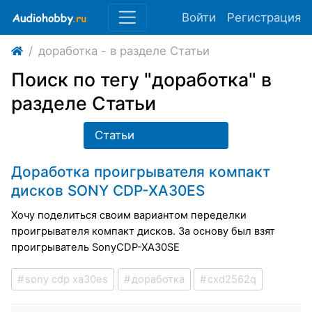
Войти
Регистрация
доработка - в разделе Статьи
Поиск по тегу "доработка" в
разделе Статьи
Статьи
Доработка проигрывателя компакт
дисков SONY CDP-XA30ES
Хочу поделиться своим вариантом переделки
проигрывателя компакт дисков. За основу был взят
проигрыватель
Sony
CDP
-
XA
30
SE
sony cdp xa30es
доработка
cxd2562q