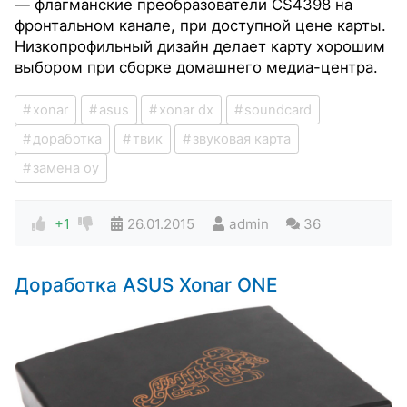
— флагманские преобразователи CS4398 на
фронтальном канале, при доступной цене карты.
Низкопрофильный дизайн делает карту хорошим
выбором при сборке домашнего медиа-центра.
xonar
asus
xonar dx
soundcard
доработка
твик
звуковая карта
замена оу
+1
26.01.2015
admin
36
Доработка ASUS Xonar ONE