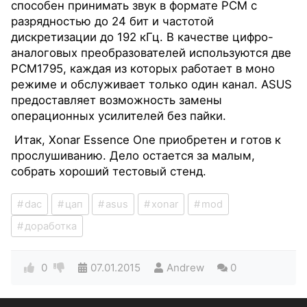
способен принимать звук в формате PCM с
разрядностью до 24 бит и частотой
дискретизации до 192 кГц. В качестве цифро-
аналоговых преобразователей используются две
PCM1795, каждая из которых работает в моно
режиме и обслуживает только один канал. ASUS
предоставляет возможность замены
операционных усилителей без пайки.
Итак, Xonar Essence One приобретен и готов к
прослушиванию. Дело остается за малым,
собрать хороший тестовый стенд.
dac
цап
asus
xonar
mod
доработка
0
07.01.2015
Andrew
0