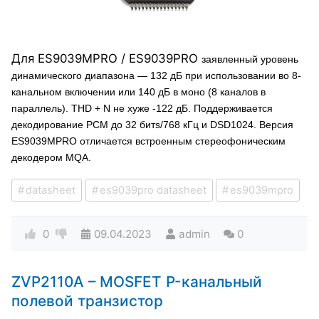
Для ES9039MPRO / ES9039PRO
заявленный уровень
динамического диапазона — 132 дБ при использовании во 8-
канальном включении или 140 дБ в моно (8 каналов в
параллель). THD + N не хуже -122 дБ. Поддерживается
декодирование PCM до 32 битs/768 кГц и DSD1024. Версия
ES9039MPRO отличается встроенным стереофоническим
декодером MQA.
datasheet
es9039pro datasheet
es9039mpro
0
09.04.2023
admin
0
ZVP2110A – MOSFET P-канальный
полевой транзистор