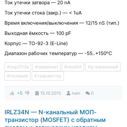
Ток утечки затвора — 20 nA
Ток утечки стока (закр.) — < 1uA
Время включения/выключения — 12/15 nS (тип.)
Выходная ёмкость — 100 pF
Корпус — TO-92-3 (E-Line)
o
Диапазон рабочих температур — -55..+150
C
zvp2110a
datasheet
mosfet
p-канальный
полевой
транзистор
+5
15.10.2015
Ivan
0
IRLZ34N — N-канальный МОП-
транзистор (MOSFET) с обратным