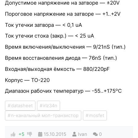
Допустимое напряжение на затворе — ±20V
Пороговое напряжение на затворе — +1..+2V
Ток утечки затвора — < 0,1 uA
Ток утечки стока (закр.) — < 25 uA
Время включения/выключения — 9/21nS (тип.)
Время восстановления диода — 76nS (тип.)
Входная/выходная ёмкость — 880/220pF
Корпус — TO-220
o
Диапазон рабочих температур — -55..+175
C
datasheet
irlz34n
n-канальный моп-транзистор
mosfet
+5
15.10.2015
Ivan
0