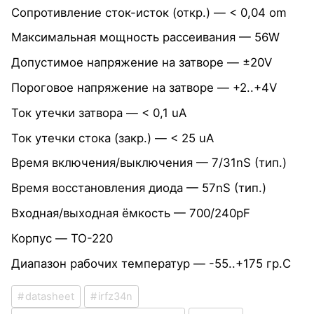
Сопротивление сток-исток (откр.) — < 0,04 om
Максимальная мощность рассеивания — 56W
Допустимое напряжение на затворе — ±20V
Пороговое напряжение на затворе — +2..+4V
Ток утечки затвора — < 0,1 uA
Ток утечки стока (закр.) — < 25 uA
Время включения/выключения — 7/31nS (тип.)
Время восстановления диода — 57nS (тип.)
Входная/выходная ёмкость — 700/240pF
Корпус — TO-220
Диапазон рабочих температур — -55..+175 гр.C
datasheet
irfz34n