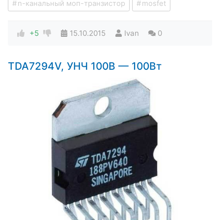
n-канальный моп-транзистор
mosfet
+5
15.10.2015
Ivan
0
TDA7294V, УНЧ 100В — 100Вт