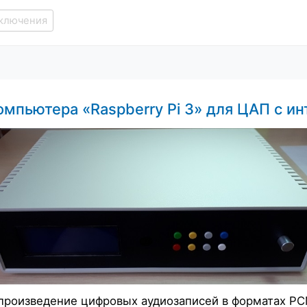
включения
омпьютера «Raspberry Pi 3» для ЦАП с и
произведение цифровых аудиозаписей в форматах PC