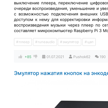
выключение плеера, переключение цифровог
очереди воспроизведения, уменьшение и уве
с возможностью подключения внешних USB
доступом к нему для корректировки инфор
воспроизведения музыки через плеер по се
составляет микрокомпьютер Raspberry Pi 3 
плеер
runeaudio
эмулятор
цап
+85
01.07.2021
Pushok62
190
Эмулятор нажатия кнопок на энкод