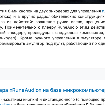
тия 8-ми кнопок на двух энкодерах для управления
п
отках) и в других радиолюбительских конструкция
го из действий: вращение ручки влево, вращение
ку. Применительно к плееру RuneAudio этим дейст
евый энкодер), предыдущая, следующая композиция
энкодер). Кроме ручного управления в эмуляторе
аммировать эмулятор под пульт, работающий по одном
ра «RuneAudio» на базе микрокомпьютера
 (нажатием кнопки) и дистанционного (с помощью п
udio»
на базе микрокомпьютера «Raspberry Pi3» для