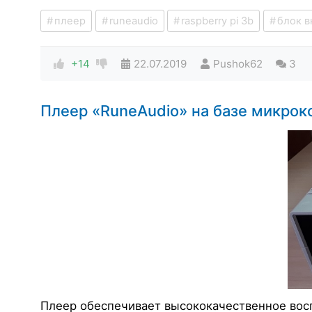
плеер
runeaudio
raspberry pi 3b
блок 
+14
22.07.2019
Pushok62
3
Плеер «RuneAudio» на базе микрок
Плеер обеспечивает высококачественное вос