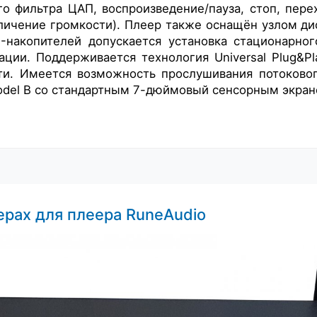
о фильтра ЦАП, воспроизведение/пауза, стоп, пер
личение громкости). Плеер также оснащён узлом д
-накопителей д
опускается установка стационарно
мации. Поддерживается технология
Universal Plug&
ти.
Имеется возможность прослушивания потоковог
Model B со стандартным 7-дюймовый сенсорным экран
ерах для плеера RuneAudio