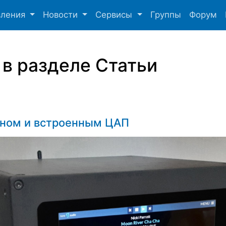
вления
Новости
Сервисы
Группы
Форум
 в разделе Статьи
аном и встроенным ЦАП