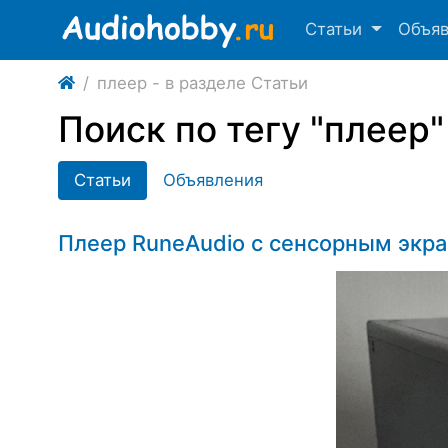
Статьи
Объя
плеер - в разделе Статьи
Поиск по тегу "плеер"
Статьи
Объявления
Плеер RuneAudio с сенсорным экр