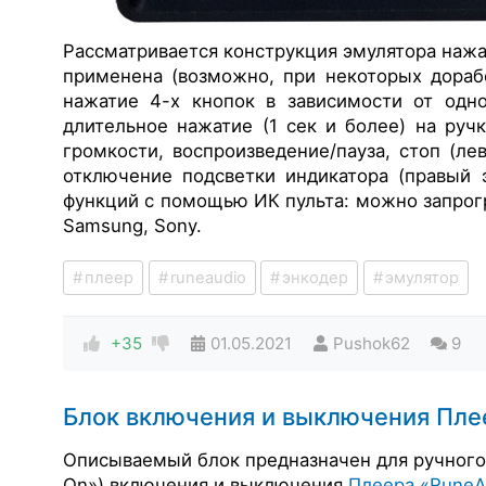
Рассматривается конструкция эмулятора нажа
применена (возможно, при некоторых дораб
нажатие 4-х кнопок в зависимости от одно
длительное нажатие (1 сек и более) на руч
громкости, воспроизведение/пауза, стоп (л
отключение подсветки индикатора (правый 
функций с помощью ИК пульта: можно запрогр
Samsung, Sony.
плеер
runeaudio
энкодер
эмулятор
+35
01.05.2021
Pushok62
9
Блок включения и выключения Плее
Описываемый блок предназначен для ручного
On») включения и выключения
Плеера «RuneA