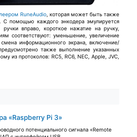
леером RuneAudio
, которая может быть
также
х. С помощью каждого энкодера эмулируется
 ручки вправо, короткое нажатие на ручку,
виям соответствуют: уменьшение, увеличение
, смена информационного экрана, включение/
 предусмотрено также выполнение указанных
у из протоколов: RC5, RC6, NEC, Apple, JVC,
 «Raspberry Pi 3»
роводного потенциального сигнала «Remote
 ЦАП с интерфейсом USB.