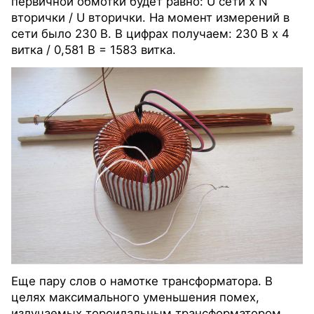
первичной обмотки будет равно: U сети х N
вторички / U вторички. На момент измерений в
сети было 230 В. В цифрах получаем: 230 В х 4
витка / 0,581 В = 1583 витка.
Еще пару слов о намотке трансформатора. В
целях максимального уменьшения помех,
излучаемых тороидальным трансформатором,