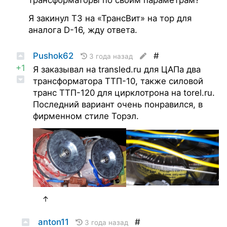
трансформаторы по своим параметрам?
Я закинул ТЗ на «ТрансВит» на тор для
аналога D-16, жду ответа.
Pushok62
#
3 года назад
+1
Я заказывал на transled.ru для ЦАПа два
трансформатора ТТП-10, также силовой
транс ТТП-120 для цирклотрона на torel.ru.
Последний вариант очень понравился, в
фирменном стиле Торэл.
↑
anton11
#
3 года назад