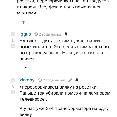
розетки, переворачиваем на 180 градусов,
втыкаем. Всё, фаза и ноль поменялись
местами.
↑
iggus
#
2 года назад
0
Ну так следить за этим нужно, вилки
пометить и т.п. Это если хотим чтобы все
по правилам было. На звук это сильно
влияет.
↑
zirkony
#
2 года назад
0
«переворачиваем вилку из розетки» —
Раньше так убирали помехи на ламповом
телевизоре .
А у нас уже 3-4 трансформатора на одну
вилку