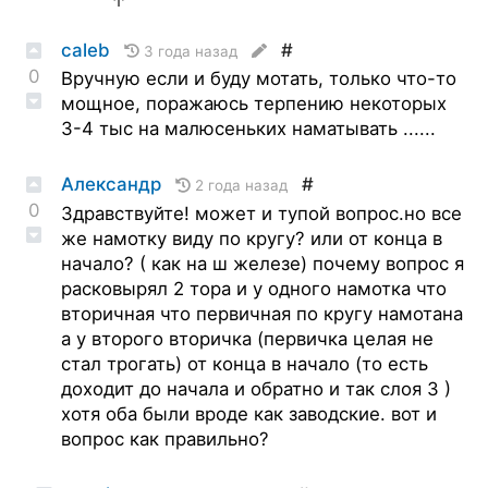
↑
caleb
#
3 года назад
0
Вручную если и буду мотать, только что-то
мощное, поражаюсь терпению некоторых
3-4 тыс на малюсеньких наматывать ......
Александр
#
2 года назад
0
Здравствуйте! может и тупой вопрос.но все
же намотку виду по кругу? или от конца в
начало? ( как на ш железе) почему вопрос я
расковырял 2 тора и у одного намотка что
вторичная что первичная по кругу намотана
а у второго вторичка (первичка целая не
стал трогать) от конца в начало (то есть
доходит до начала и обратно и так слоя 3 )
хотя оба были вроде как заводские. вот и
вопрос как правильно?