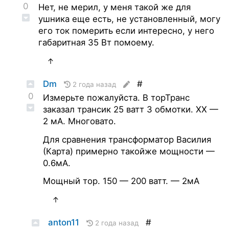
0
Нет, не мерил, у меня такой же для
ушника еще есть, не установленный, могу
его ток померить если интересно, у него
габаритная 35 Вт помоему.
↑
Dm
#
2 года назад
0
Измерьте пожалуйста. В торТранс
заказал трансик 25 ватт 3 обмотки. ХХ —
2 мА. Многовато.
Для сравнения трансформатор Василия
(Карта) примерно такойже мощности —
0.6мА.
Мощный тор. 150 — 200 ватт. — 2мА
↑
anton11
#
2 года назад