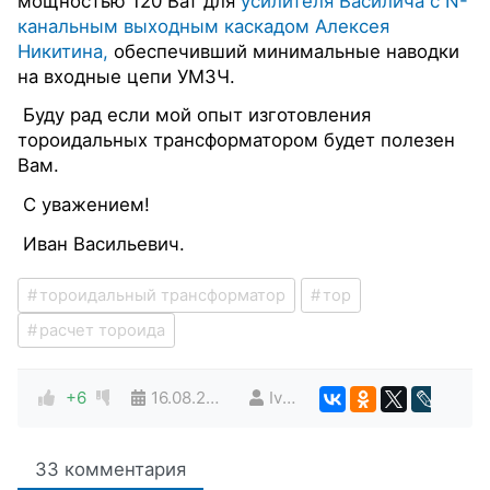
мощностью 120 Ват для
усилителя Василича с N-
канальным выходным каскадом Алексея
Никитина,
обеспечивший минимальные наводки
на входные цепи УМЗЧ.
Буду рад если мой опыт изготовления
тороидальных трансформатором будет полезен
Вам.
С уважением!
Иван Васильевич.
тороидальный трансформатор
тор
расчет тороида
+6
16.08.2015
Ivan
33 комментария