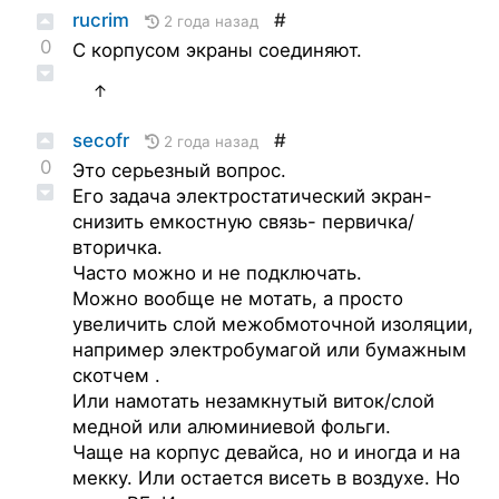
rucrim
#
2 года назад
0
С корпусом экраны соединяют.
↑
secofr
#
2 года назад
0
Это серьезный вопрос.
Его задача электростатический экран-
снизить емкостную связь- первичка/
вторичка.
Часто можно и не подключать.
Можно вообще не мотать, а просто
увеличить слой межобмоточной изоляции,
например электробумагой или бумажным
скотчем .
Или намотать незамкнутый виток/слой
медной или алюминиевой фольги.
Чаще на корпус девайса, но и иногда и на
мекку. Или остается висеть в воздухе. Но