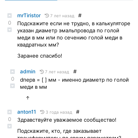
mrTiristor
#
7 лет назад
0
Подскажите если не трудно, в калькуляторе
указан диаметр эмальпровода по голой
меди в мм или по сечению голой меди в
квадратных мм?
Заранее спасибо!
admin
#
7 лет назад
0
dперв = [ ] мм - именно диаметр по голой
меди в мм
↑
anton11
#
3 года назад
0
Здравствуйте уважаемое сообщество!
Подскажите, кто, где заказывает