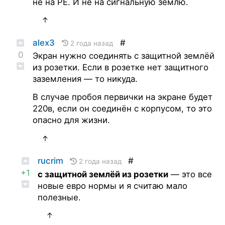
не на PE. И не на сигнальную землю.
↑
alex3
#
2 года назад
0
Экран нужно соединять с защитной землёй
из розетки. Если в розетке нет защитного
заземления — то никуда.
В случае пробоя первички на экране будет
220в, если он соединён с корпусом, то это
опасно для жизни.
↑
rucrim
#
2 года назад
+1
с защитной землёй из розетки
— это все
новые евро нормы и я считаю мало
полезные.
↑