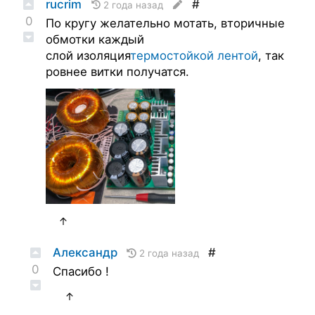
rucrim
#
2 года назад
0
По кругу желательно мотать, вторичные
обмотки каждый
слой изоляция
термостойкой лентой
, так
ровнее витки получатся.
↑
Александр
#
2 года назад
0
Спасибо !
↑