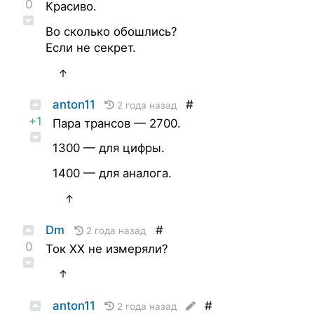
0
Красиво.
Во сколько обошлись?
Если не секрет.
↑
anton11
#
2 года назад
+1
Пара трансов — 2700.
1300 — для цифры.
1400 — для аналога.
↑
Dm
#
2 года назад
0
Ток ХХ не измеряли?
↑
anton11
#
2 года назад