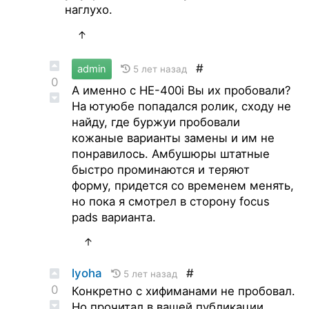
наглухо.
↑
#
admin
5 лет назад
0
А именно с НЕ-400i Вы их пробовали?
На ютуюбе попадался ролик, сходу не
найду, где буржуи пробовали
кожаные варианты замены и им не
понравилось. Амбушюры штатные
быстро проминаются и теряют
форму, придется со временем менять,
но пока я смотрел в сторону focus
pads варианта.
↑
lyoha
#
5 лет назад
0
Конкретно с хифиманами не пробовал.
Но прочитал в вашей публикации