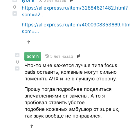
5 лет назад
0
https://aliexpress.ru/item/32884621482.html?
spm=a2...
https://aliexpress.ru/item/4000908353669.htm
spm=...
↑
#
admin
5 лет назад
0
Что-то мне кажется лучше типа focus
pads оставить, кожаные могут сильно
поменять АЧХ и не в лучшую сторону.
Прошу тогда подробнее поделиться
впечатлениями от замены. А то я
пробовал ставить убогое
подобие кожаных амбушюр от supelux,
так звук вообще не понравился.
↑