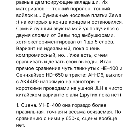
разные демпфирующие вкладыши. Их
материалов — тонкий поролон, тонкий
войлок и… бумажные носовые платки Zewa
:) на которых в конце концов и остановился.
Самый лучший звук на мой ух получился с
двумя слоями от Зевы под амбушюрами,
хотя экспериментировал от 1 до 5 слоёв.
Вариант не идеальный, пока очень
компромиссный, но… Уже есть, с чем
сравнивать и делать свои выводы. Итак
прямое сравнение чуть твикнутых НЕ-400 и
Сеннхайзер HD-650 в тракте: AH-D6, выхлоп
с АК4490 напрямую на наноторы +
короткими проводами на ушной JLH в чисто
китайском варианте с али (других пока нет)
1. Сцена. У НЕ-400 она гораздо более
правильная, точная и весьма осязаемая. По
сравнению с ними у 650-х, сцены вообще
нет.