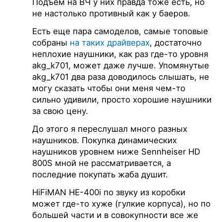
Подъем на ВЧ у них правда тоже есть, но
не настолько противный как у баеров.
Есть еще пара самоделов, самые топовые
собраны
на таких драйверах
, достаточно
неплохие наушники, как раз где-то уровня
akg_k701, может даже лучше. Упомянутые
akg_k701 два раза доводилось слышать, не
могу сказать чтобы они меня чем-то
сильно удивили, просто хорошие наушники
за свою цену.
До этого я переслушал много разных
наушников. Покупка динамических
наушников уровнем ниже Sennheiser HD
800S мной не рассматривается, а
последние покупать жаба душит.
HiFiMAN HE-400i по звуку из коробки
может где-то хуже (гулкие корпуса), но по
большей части и в совокупности все же