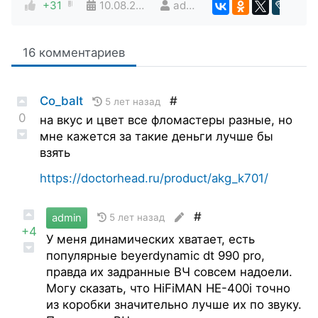
+31
10.08.2020
admin
16 комментариев
Co_balt
#
5 лет назад
0
на вкус и цвет все фломастеры разные, но
мне кажется за такие деньги лучше бы
взять
https://doctorhead.ru/product/akg_k701/
#
admin
5 лет назад
+4
У меня динамических хватает, есть
популярные beyerdynamic dt 990 pro,
правда их задранные ВЧ совсем надоели.
Могу сказать, что HiFiMAN HE-400i точно
из коробки значительно лучше их по звуку.