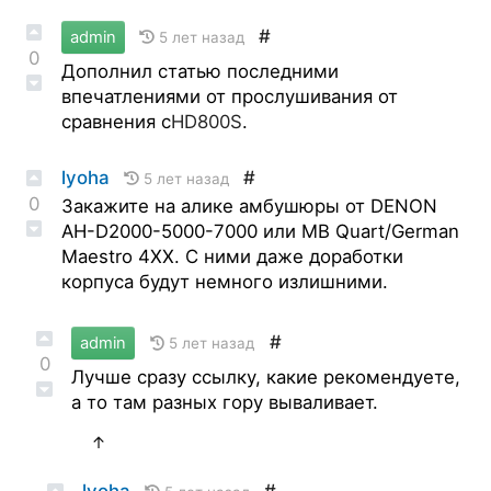
#
admin
5 лет назад
0
Дополнил статью последними
впечатлениями от прослушивания от
сравнения с
HD800S
.
lyoha
#
5 лет назад
0
Закажите на алике амбушюры от DENON
AH-D2000-5000-7000 или MB Quart/German
Maestro 4XX. С ними даже доработки
корпуса будут немного излишними.
#
admin
5 лет назад
0
Лучше сразу ссылку, какие рекомендуете,
а то там разных гору вываливает.
↑
lyoha
#