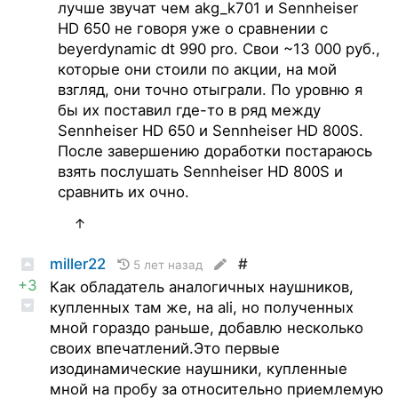
лучше звучат чем akg_k701 и Sennheiser
HD 650 не говоря уже о сравнении с
beyerdynamic dt 990 pro. Свои ~13 000 руб.,
которые они стоили по акции, на мой
взгляд, они точно отыграли. По уровню я
бы их поставил где-то в ряд между
Sennheiser HD 650 и Sennheiser HD 800S.
После завершению доработки постараюсь
взять послушать Sennheiser HD 800S и
сравнить их очно.
↑
miller22
#
5 лет назад
+3
Как обладатель аналогичных наушников,
купленных там же, на ali, но полученных
мной гораздо раньше, добавлю несколько
своих впечатлений.Это первые
изодинамические наушники, купленные
мной на пробу за относительно приемлемую