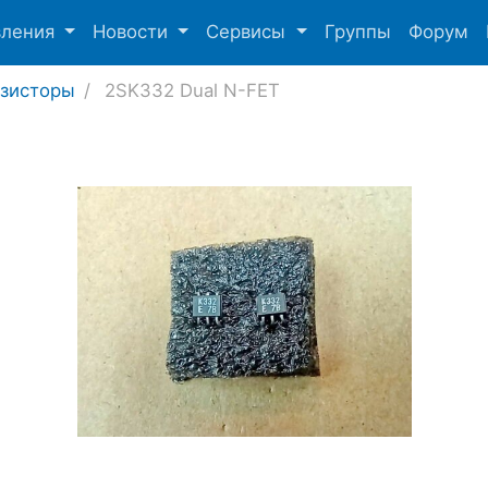
вления
Новости
Сервисы
Группы
Форум
нзисторы
2SK332 Dual N-FET